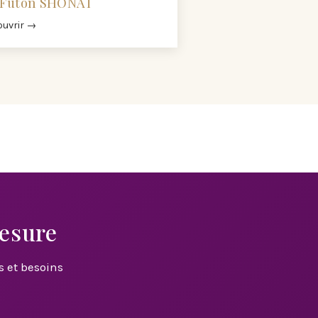
 Futon SHONAÏ
uvrir →
Mesure
s et besoins