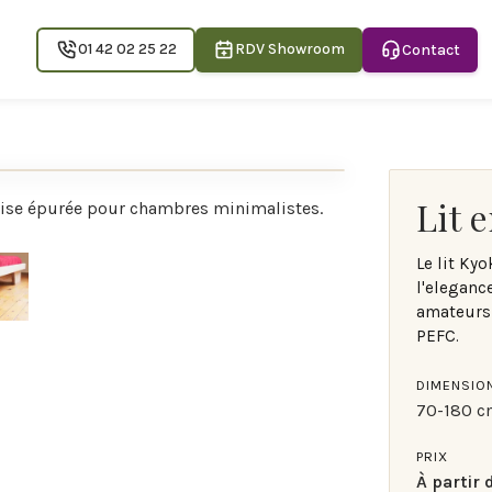
01 42 02 25 22
RDV Showroom
Contact
Lit 
naise épurée pour chambres minimalistes.
a structure basse et son design minimaliste transforme
Le lit Ky
l'elegance
amateurs 
PEFC.
DIMENSIO
70-180 c
PRIX
À partir