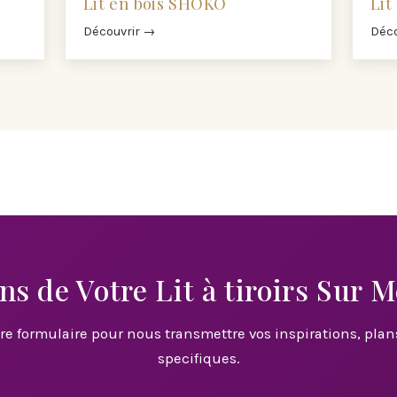
Lit en bois SHOKO
Lit
Découvrir →
Déco
ns de Votre Lit à tiroirs Sur 
tre formulaire pour nous transmettre vos inspirations, plan
specifiques.