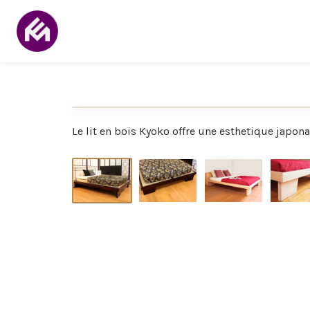
Le lit en bois Kyoko offre une esthetique japo
Succombez à l'élégance zen du lit Kyoko. S