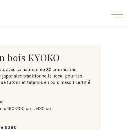
en bois KYOKO
nt votre chambre en un havre de paix.
oko, avec sa hauteur de 30 cm, incarne
 japonaise traditionnelle. Ideal pour les
de futons et tatamis en bois massif certifié
NS
m x 190-200 cm , H30 cm
 de 638€