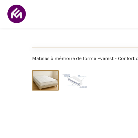
Matelas à mémoire de forme Everest - Confort 
Offrez-vous des nuits réparatrices grâce à 