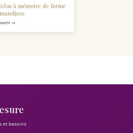
elas à mémoire de forme
imandjaro
uvrir →
Mesure
s et besoins