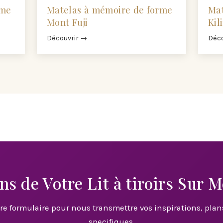
rme
Matelas à mémoire de forme
Mat
Mont Fuji
Kil
Découvrir →
Déco
ns de Votre Lit à tiroirs Sur 
tre formulaire pour nous transmettre vos inspirations, plan
specifiques.