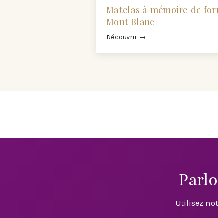
Matelas à mémoire de fo
Mont Blanc
Découvrir →
Parlo
Utilisez no